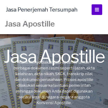
Lewati
ke
Jasa Penerjemah Tersumpah
konten
Jasa Apostille
Jasa Apostille
Kami menyediakan jasa apostille untuk
berbagai dokumen resmi seperti ijazah, akta
kelahiran, akta nikah, SKCK, transkrip nilai,
dan dokumen perusahaan. Proses apostille
dilakukan sesuai ketentuan pemerintah
sehingga dokumen Anda dapat digunakan
secara legal di negara-negara anggota
Konvensi Apostille.