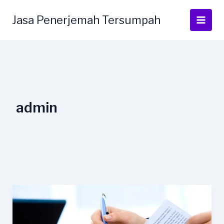
Lewati
ke
Jasa Penerjemah Tersumpah
konten
admin