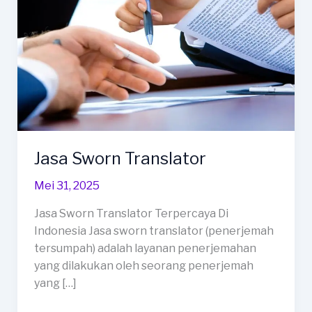
Jasa Sworn Translator
Mei 31, 2025
Jasa Sworn Translator Terpercaya Di
Indonesia Jasa sworn translator (penerjemah
tersumpah) adalah layanan penerjemahan
yang dilakukan oleh seorang penerjemah
yang […]